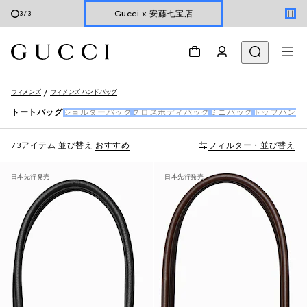
オンライン限定 〔GGマーモント〕
1
/
3
ホリデーに最適なトラベルアイテム
Gucci x 安藤七宝店
ウィメンズ
ウィメンズ ハンドバッグ
オンライン限定 〔GGマーモント〕
トートバッグ
ショルダーバッグ
クロスボディバッグ
ミニバッグ
トップハンド
73アイテム
並び替え
おすすめ
フィルター・並び替え
日本先行発売
日本先行発売