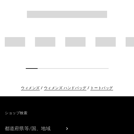
ウィメンズ
ウィメンズ ハンドバッグ
トートバッグ
Footer
ショップ検索
都道府県等/国、地域