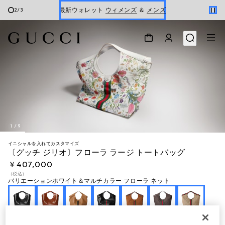
最新ウォレット
ウィメンズ
＆
メンズ
2
/
3
Gucci x 安藤七宝店
オンライン限定 〔GGマーモント〕
1
/
9
イニシャルを入れてカスタマイズ
〔グッチ ジリオ〕フローラ ラージ トートバッグ
￥407,000
（税込）
バリエーション
ホワイト＆マルチカラー フローラ ネット