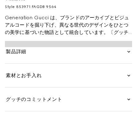
Style ‎853971 FAGDB 9564
Generation Gucci は、ブランドのアーカイブとビジュ
アルコードを掘り下げ、異なる世代のデザインをひとつ
の美学に基づいた物語として統合しています。〔グッチ
ジリオ〕のトートバッグから着想を得た汎用性の高いエ
レガントなフォルムは、日常に寄り添う欠かせないアイ
製品詳細
テムです。このスタイルは、カラフルなフローラル プリ
ント ネットで仕立てられ、洗練された雰囲気を演出する
レザー トリムがあしらわれています。
素材とお手入れ
グッチのコミットメント