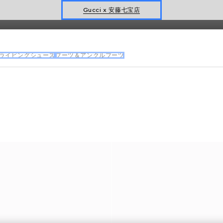
オンライン限定 〔GGマーモント〕
ライビングシューズ
ブーツ＆アンクルブーツ