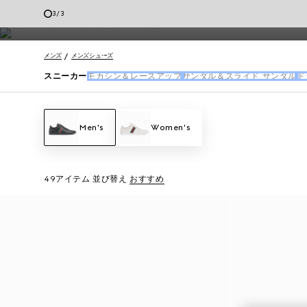
ットのデザインを取り揃えています。
1
/
3
クライアントサービス
メンズ
メンズシューズ
スニーカー
モカシン＆レースアップ
サンダル＆スライド サンダル
ド
Men's
Women's
49アイテム
並び替え
おすすめ