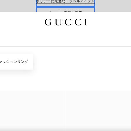
Gucci x 安藤七宝店
オンライン限定 〔GGマーモント〕
ァッションリング