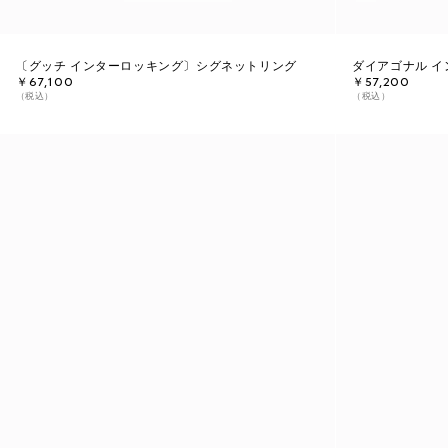
〔グッチ インターロッキング〕シグネットリング
ダイアゴナル イ
￥67,100
￥57,200
（税込）
（税込）