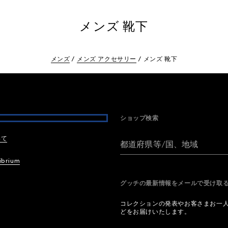
メンズ 靴下
メンズ
メンズ アクセサリー
メンズ 靴下
ショップ検索
いて
都道府県等/国、地域
ibrium
グッチの最新情報をメールで受け
コレクションの発表やお客さまお一
どをお届けいたします。