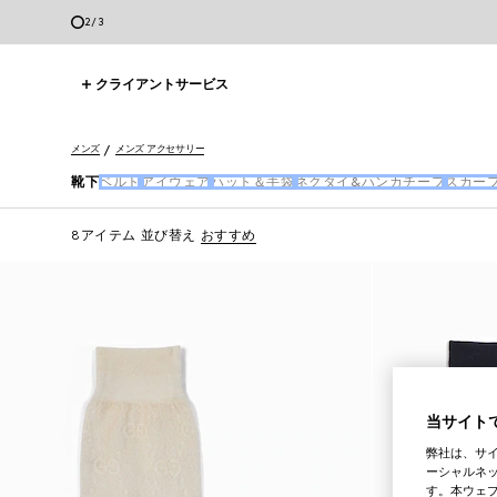
2
/
3
クライアントサービス
メンズ
メンズ アクセサリー
靴下
ベルト
アイウェア
ハット＆手袋
ネクタイ&ハンカチーフ
スカー
8アイテム
並び替え
おすすめ
当サイトで
弊社は、サ
ーシャルネッ
す。本ウェ