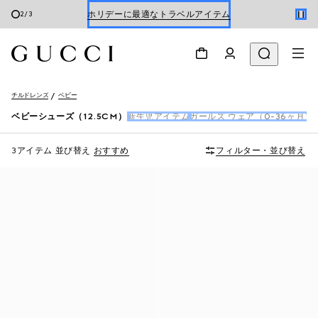
ホリデーに最適なトラベルアイテム
2
/
3
Gucci x 安藤七宝店
オンライン限定 〔GGマーモント〕
チルドレンズ
ベビー
ベビーシューズ（12.5CM）
新生児アイテム
ガールズ ウェア（0-36ヶ月）
3アイテム
並び替え
おすすめ
フィルター・並び替え