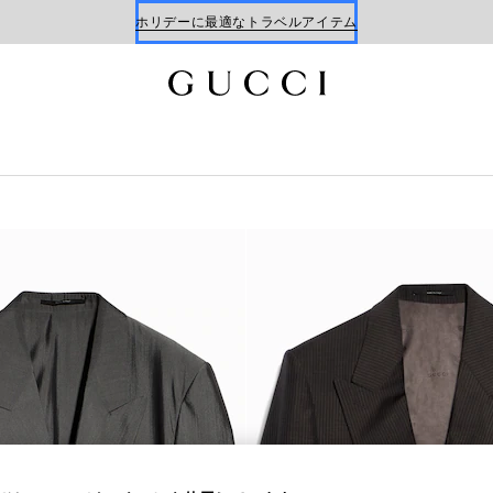
ホリデーに最適なトラベルアイテム
Gucci x 安藤七宝店
オンライン限定 〔GGマーモント〕