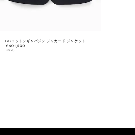
GGコットンギャバジン ジャカード ジャケット
￥401,500
（税込）
Footer