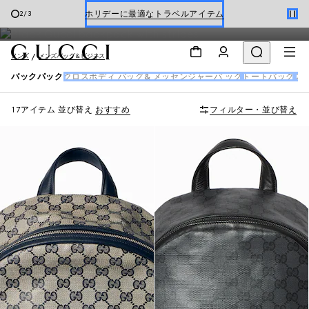
メンズ バックパック
Gucci x 安藤七宝店
3
/
3
オンライン限定 〔GGマーモント〕
メンズ
メンズバッグ＆ビジネス
バックパック
クロスボディ バッグ& メッセンジャーバ ッグ
トートバッグ
スモ
17アイテム
並び替え
おすすめ
フィルター・並び替え