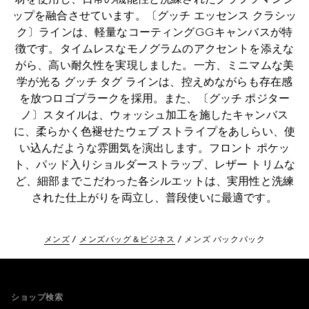
ップを融合させています。〔グッチ エッセンス クラシッ
ク〕ラインは、軽量なコーティングGGキャンバスが特
徴です。タイムレスなモノグラムのアクセントを添えな
がら、高い耐久性を実現しました。一方、ミニマムな美
学が光る グッチ タグ ラインは、控えめながらも存在感
を放つロゴプラークを採用。また、〔グッチ ポジター
ノ〕スタイルは、ウォッシュ加工を施したキャンバス
に、柔らかく色褪せたウェブ ストライプをあしらい、使
い込んだような雰囲気を演出します。フロント ポケッ
ト、パッド入りショルダーストラップ、レザー トリムな
ど、細部までこだわった各シルエットは、実用性と洗練
された仕上がりを両立し、普段使いに最適です。
メンズ
メンズバッグ＆ビジネス
メンズ バックパック
Footer
ショップ検索