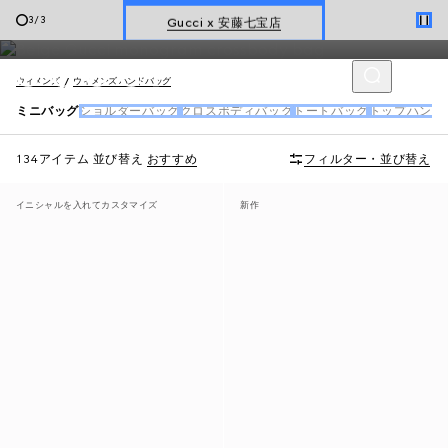
グッチのミニバッグでは、女性らしいフォルムで小さいながらも
Gucci x 安藤七宝店
3
/
3
使いやすいデザインのミニバッグを多数取り揃えています。
新着 ウィメンズ ハンドバッグ
ウィメンズ
ウィメンズ ハンドバッグ
ミニバッグ
ショルダーバッグ
クロスボディバッグ
トートバッグ
トップハンド
134アイテム
並び替え
おすすめ
フィルター・並び替え
イニシャルを入れてカスタマイズ
新作