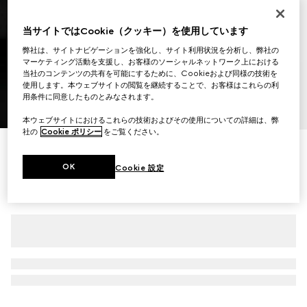
当サイトではCookie（クッキー）を使用しています
弊社は、サイトナビゲーションを強化し、サイト利用状況を分析し、弊社の
マーケティング活動を支援し、お客様のソーシャルネットワーク上における
当社のコンテンツの共有を可能にするために、Cookieおよび同様の技術を
使用します。本ウェブサイトの閲覧を継続することで、お客様はこれらの利
用条件に同意したものとみなされます。
1
/
9
本ウェブサイトにおけるこれらの技術およびその使用についての詳細は、弊
社の
Cookie ポリシー
をご覧ください。
〔グッチ プレイ〕ウォッチ 28 mm
￥445,500
OK
Cookie 設定
（税込）