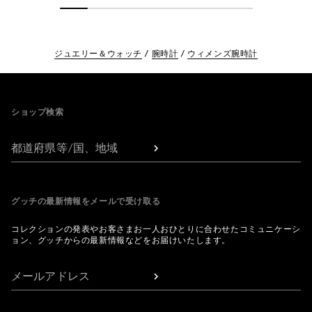
ジュエリー＆ウォッチ
腕時計
ウィメンズ腕時計
Footer
ショップ検索
都道府県等/国、地域
グッチの最新情報をメールで受け取る
コレクションの発表やお客さまお一人おひとりに合わせたコミュニケーシ
ョン、グッチからの最新情報などをお届けいたします。
メールアドレス