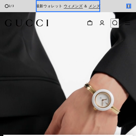
最新ウォレット
ウィメンズ
＆
メンズ
2
/
3
Gucci x 安藤七宝店
オンライン限定 〔GGマーモント〕