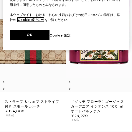
用条件に同意したものとみなされます。
本ウェブサイトにおけるこれらの技術およびその使用についての詳細は、弊
社の
Cookie ポリシー
をご覧ください。
OK
Cookie 設定
ストラップ & ウェブ ストライプ
〔グッチ フローラ〕ゴージャス
付き スモール ポーチ
ガーデニア インテンス 100 ml
￥154,000
オードパルファム
（税込）
￥24,970
（税込）