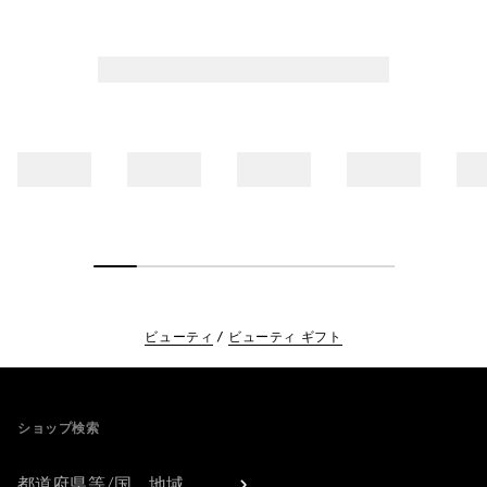
ビューティ
ビューティ ギフト
Footer
ショップ検索
都道府県等/国、地域