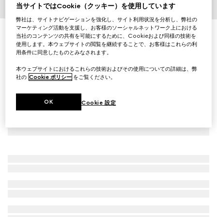
当サイトではCookie（クッキー）を使用しています
1
/
4
弊社は、サイトナビゲーションを強化し、サイト利用状況を分析し、弊社の
マーケティング活動を支援し、お客様のソーシャルネットワーク上における
新作
当社のコンテンツの共有を可能にするために、Cookieおよび同様の技術を
〔グッチ ブルーム〕オードパルファム ギフトセット
使用します。本ウェブサイトの閲覧を継続することで、お客様はこれらの利
￥26,180
用条件に同意したものとみなされます。
（税込）
本ウェブサイトにおけるこれらの技術およびその使用についての詳細は、弊
社の
Cookie ポリシー
をご覧ください。
OK
Cookie 設定