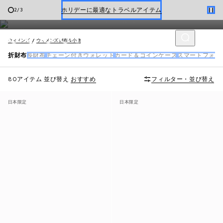
折財布
Gucci x 安藤七宝店
3
/
3
新着 ウィメンズ ハンドバッグ
ウィメンズ
ウィメンズ 財布＆小物
折財布
長財布
チェーン付きウォレット
カード＆コインケース
スマートフォン
80アイテム
並び替え
おすすめ
フィルター・並び替え
日本限定
日本限定