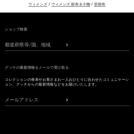
ウィメンズ
ウィメンズ 財布＆小物
折財布
Footer
ショップ検索
都道府県等/国、地域
グッチの最新情報をメールで受け取る
コレクションの発表やお客さまお一人おひとりに合わせたコミュニケーシ
ョン、グッチからの最新情報などをお届けいたします。
メールアドレス