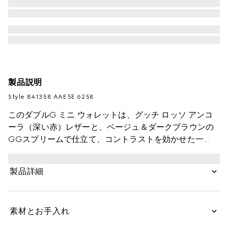
製品説明
Style ‎841358 AAE5E 6258
このダブルG ミニ ウォレットは、グッチ ロッソ アンコ
ーラ（深い赤）レザーと、ベージュ＆ダークブラウンの
GGスプリームで仕立て、コントラストを効かせた一
品。シグネチャーのゴールドトーンのダブルG ハードウ
ェアで飾り、かっちりとしたデザインに仕上げました。
製品詳細
素材とお手入れ