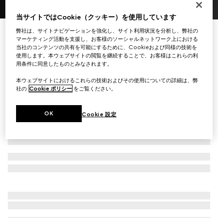
1
/
4
当サイトではCookie（クッキー）を使用しています
イニシャルを入れてカスタマイズ
弊社は、サイトナビゲーションを強化し、サイト利用状況を分析し、弊社の
オンライン限定 ダブルG バイカラー ミニ ウォレット
マーケティング活動を支援し、お客様のソーシャルネットワーク上における
当社のコンテンツの共有を可能にするために、Cookieおよび同様の技術を
￥69,850
使用します。本ウェブサイトの閲覧を継続することで、お客様はこれらの利
（税込）
用条件に同意したものとみなされます。
バリエーション
ベージュ＆グッチ ロッソ アンコーラ（深い赤）レザー
本ウェブサイトにおけるこれらの技術およびその使用についての詳細は、弊
社の
Cookie ポリシー
をご覧ください。
OK
Cookie 設定