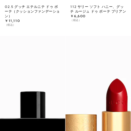
02.5 グッチ エテルニテ ドゥ ボ
112 サリー ソフト ハニー、グッ
ーテ（クッションファンデーショ
チ ルージュ ドゥ ボーテ ブリアン
ン）
￥6,600
（税込）
￥11,110
（税込）