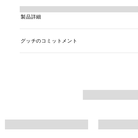
いは、型や制約にとらわれることなく自己を表現で
ッチのコレクションであることの証し。プレシャス
製品詳細
には、1950年代のヴィンテージプリントを思わせ
ています。
グッチのコミットメント