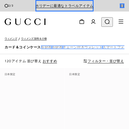
Gucci x 安藤七宝店
3
/
3
オンライン限定 〔GGマーモント〕
ウィメンズ
ウィメンズ 財布＆小物
カード＆コインケース
長財布
折財布
チェーン付きウォレット
スマートフォン
120アイテム
並び替え
おすすめ
フィルター・並び替え
日本限定
日本限定