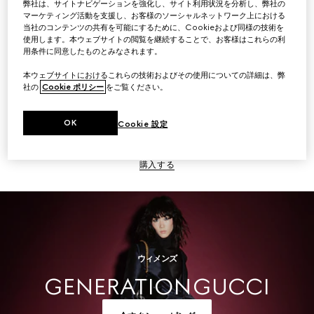
弊社は、サイトナビゲーションを強化し、サイト利用状況を分析し、弊社の
マーケティング活動を支援し、お客様のソーシャルネットワーク上における
購入する
当社のコンテンツの共有を可能にするために、Cookieおよび同様の技術を
使用します。本ウェブサイトの閲覧を継続することで、お客様はこれらの利
用条件に同意したものとみなされます。
本ウェブサイトにおけるこれらの技術およびその使用についての詳細は、弊
社の
Cookie ポリシー
をご覧ください。
メンズ
OK
Cookie 設定
購入する
ウィメンズ
GENERATION GUCCI