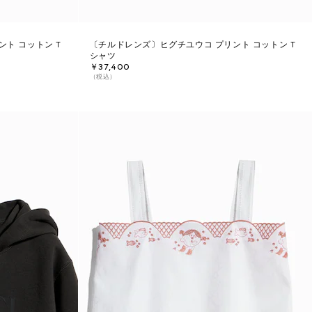
ト コットン T
〔チルドレンズ〕ヒグチユウコ プリント コットン T
シャツ
￥37,400
（税込）