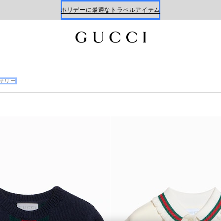
ホリデーに最適なトラベルアイテム
Gucci x 安藤七宝店
オンライン限定 〔GGマーモント〕
サリー