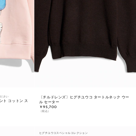
ください
〔チルドレンズ〕ヒグチユウコ タートルネック ウー
ント コットン ス
ル セーター
￥95,700
（税込）
ヒグチユウコスペシャルコレクション