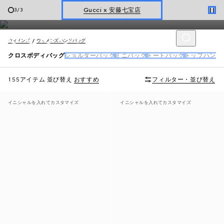
クロスボディバッグ
Gucci x 安藤七宝店
1
/
3
オンライン限定 〔GGマーモント〕
ウィメンズ
ウィメンズ ハンドバッグ
クロスボディバッグ
ショルダーバッグ
ミニバッグ
トートバッグ
トップハンド
155アイテム
並び替え
おすすめ
フィルター・並び替え
イニシャルを入れてカスタマイズ
イニシャルを入れてカスタマイズ