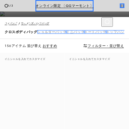
クロスボディバッグ
オンライン限定 〔GGマーモント〕
2
/
3
ホリデーに最適なトラベルアイテム
ウィメンズ
ウィメンズ ハンドバッグ
Gucci x 安藤七宝店
クロスボディバッグ
ショルダーバッグ
ミニバッグ
トートバッグ
トップハンド
オンライン限定 〔GGマーモント〕
156アイテム
並び替え
おすすめ
フィルター・並び替え
イニシャルを入れてカスタマイズ
イニシャルを入れてカスタマイズ