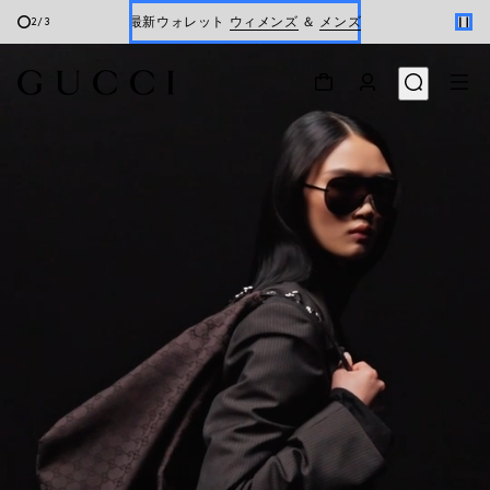
最新ウォレット
ウィメンズ
＆
メンズ
2
/
3
Gucci x 安藤七宝店
オンライン限定 〔GGマーモント〕