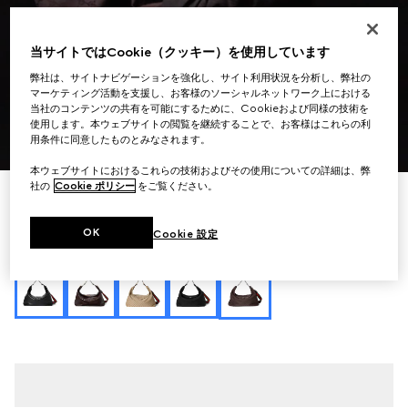
当サイトではCookie（クッキー）を使用しています
弊社は、サイトナビゲーションを強化し、サイト利用状況を分析し、弊社の
マーケティング活動を支援し、お客様のソーシャルネットワーク上における
当社のコンテンツの共有を可能にするために、Cookieおよび同様の技術を
使用します。本ウェブサイトの閲覧を継続することで、お客様はこれらの利
1
/
10
用条件に同意したものとみなされます。
本ウェブサイトにおけるこれらの技術およびその使用についての詳細は、弊
社の
Cookie ポリシー
をご覧ください。
イニシャルを入れてカスタマイズ
〔ブレラ〕ラージ クロスボディバッグ
￥390,500
OK
Cookie 設定
（税込）
バリエーション
ダークブラウン GGキャンバス