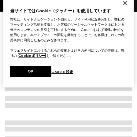
1
/
10
当サイトではCookie（クッキー）を使用しています
イニシャルを入れてカスタマイズ
弊社は、サイトナビゲーションを強化し、サイト利用状況を分析し、弊社の
〔ブレラ〕ミディアム クロスボディバッグ
マーケティング活動を支援し、お客様のソーシャルネットワーク上における
当社のコンテンツの共有を可能にするために、Cookieおよび同様の技術を
￥335,500
使用します。本ウェブサイトの閲覧を継続することで、お客様はこれらの利
（税込）
用条件に同意したものとみなされます。
バリエーション
ダークブラウン GGキャンバス
本ウェブサイトにおけるこれらの技術およびその使用についての詳細は、弊
社の
Cookie ポリシー
をご覧ください。
OK
Cookie 設定