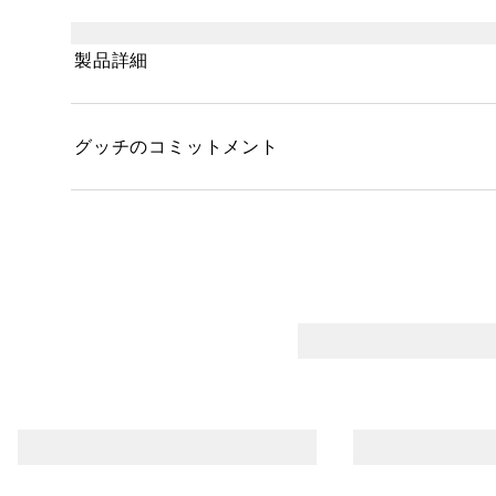
なつけ心地で、色落ちや色移りがしにくく、つけた
にカットされたソフトなアプリケーターを採用。リ
製品詳細
ふんわりとぼかして仕上げることも簡単にでき、カ
ままのリップ メイクアップを叶えます。＊1 ハイブ
アルロン酸Na（保湿成分）、＊3 酢酸トコフェロ
グッチのコミットメント