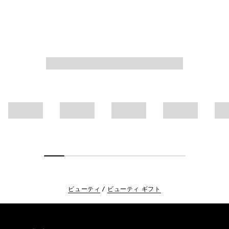
います。(*酢酸ブチル…溶剤/*酢酸エチル…溶剤/*ニトロ
セルロース…フィルム（被膜）形成剤 )
ビューティ
ビューティ ギフト
Footer