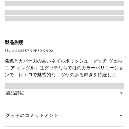
製品説明
Style ‎662287 99PRD 9402
発色とカバー力の高いネイルポリッシュ「グッチ ヴェル
ニ ア オングル」はグッチならではのカラーバリエーショ
ンで、レトロで魅惑的な、ツヤのある輝きを持続しま
す。植物由来成分* を配合したネイルポリッシュには簡
単にムラなく塗ることができる専用のブラシを採用。速
製品詳細
乾性があり、スムーズに広がってツヤが長持ちします。
ヴィンテージのネイルエナメルを思わせるペアーシェイ
プの透明ガラスボトル入り。ボトルにはGUCCIロゴがゴ
グッチのコミットメント
ールドカラーであしらわれ、なめらかな曲線を描くパス
テルピンクのグリップハンドルには細いリブが刻まれて