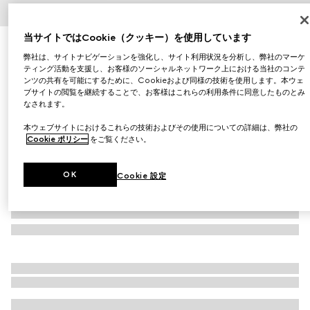
1
/
5
当サイトではCookie（クッキー）を使用しています
402 ヴァンティーン フューシャ、グッチ ヴェルニ ア オ
弊社は、サイトナビゲーションを強化し、サイト利用状況を分析し、弊社のマーケ
ングル
ティング活動を支援し、お客様のソーシャルネットワーク上における当社のコンテ
￥4,950
ンツの共有を可能にするために、Cookieおよび同様の技術を使用します。本ウェ
ブサイトの閲覧を継続することで、お客様はこれらの利用条件に同意したものとみ
（税込）
バリエーション
402 ヴァンティーン フューシャ
なされます。
本ウェブサイトにおけるこれらの技術およびその使用についての詳細は、弊社の
Cookie ポリシー
をご覧ください。
OK
Cookie 設定