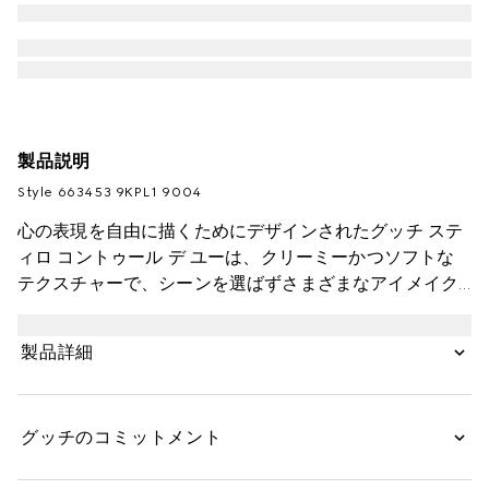
製品説明
Style ‎663453 9KPL1 9004
心の表現を自由に描くためにデザインされたグッチ ステ
ィロ コントゥール デ ユーは、クリーミーかつソフトな
テクスチャーで、シーンを選ばずさまざまなアイメイク
が楽しめます。エフォートレスなのばしやすさと鮮やか
な発色のアイライナーは、目元の全てのエリアに描けま
製品詳細
す。目の際に引いて印象を引き立てたり、キャットアイ
や、まぶたにのせたアイシャドウの仕上げまで、このア
イライナーペンシルがあればどんなメイクアップも思い
グッチのコミットメント
のまま。