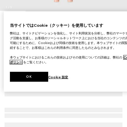
1
/
5
04 ボルドー、グッチ スティロ コントゥール デ ユー ア
当サイトではCookie（クッキー）を使用しています
イライナー
￥4,950
弊社は、サイトナビゲーションを強化し、サイト利用状況を分析し、弊社のマーケ
グ活動を支援し、お客様のソーシャルネットワーク上における当社のコンテンツの
（税込）
バリエーション
04 ボルドー
可能にするために、Cookieおよび同様の技術を使用します。本ウェブサイトの閲
続することで、お客様はこれらの利用条件に同意したものとみなされます。
本ウェブサイトにおけるこれらの技術およびその使用についての詳細は、弊社の
C
ポリシー
をご覧ください。
OK
Cookie 設定