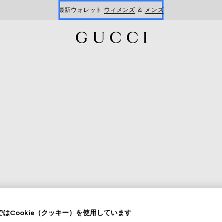
最新ウォレット
ウィメンズ
＆
メンズ
Gucci x 安藤七宝店
オンライン限定 〔GGマーモント〕
はCookie（クッキー）を使用しています