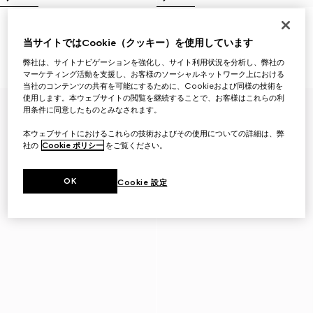
〔グッチ インターロッキング〕
〔グッチ インターロッキング〕
リング
リング
当サイトではCookie（クッキー）を使用しています
￥61,600
￥67,100
弊社は、サイトナビゲーションを強化し、サイト利用状況を分析し、弊社の
（税込）
（税込）
マーケティング活動を支援し、お客様のソーシャルネットワーク上における
当社のコンテンツの共有を可能にするために、Cookieおよび同様の技術を
使用します。本ウェブサイトの閲覧を継続することで、お客様はこれらの利
用条件に同意したものとみなされます。
本ウェブサイトにおけるこれらの技術およびその使用についての詳細は、弊
社の
Cookie ポリシー
をご覧ください。
OK
Cookie 設定