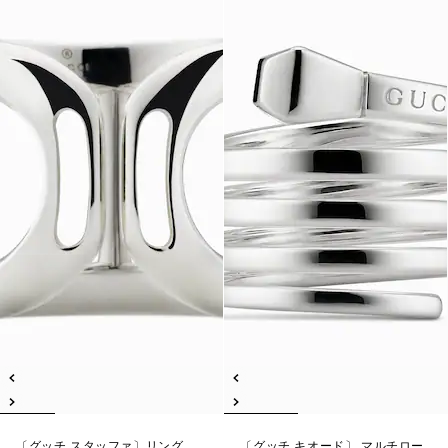
〔グッチ スタッファ〕リング
〔グッチ キオード〕 マルチロー