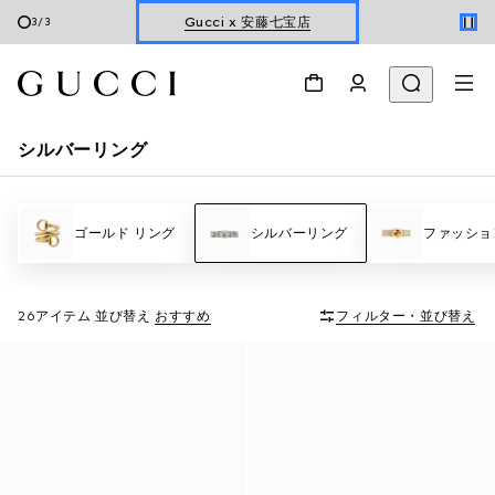
Gucci x 安藤七宝店
3
/
3
オンライン限定 〔GGマーモント〕
シルバーリング
ゴールド リング
シルバーリング
ファッショ
26アイテム
並び替え
おすすめ
フィルター・並び替え