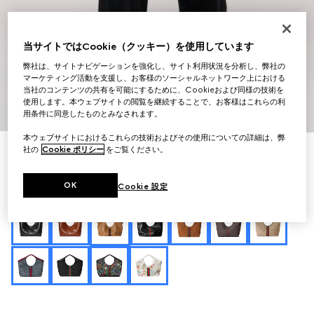
当サイトではCookie（クッキー）を使用しています
弊社は、サイトナビゲーションを強化し、サイト利用状況を分析し、弊社の
マーケティング活動を支援し、お客様のソーシャルネットワーク上における
当社のコンテンツの共有を可能にするために、Cookieおよび同様の技術を
使用します。本ウェブサイトの閲覧を継続することで、お客様はこれらの利
1
/
8
用条件に同意したものとみなされます。
本ウェブサイトにおけるこれらの技術およびその使用についての詳細は、弊
イニシャルを入れてカスタマイズ
社の
Cookie ポリシー
をご覧ください。
〔グッチ ジリオ〕ラージ トートバッグ
￥440,000
OK
Cookie 設定
（税込）
バリエーション
ダークベージュ GGレザー