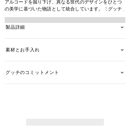
アルコードを掘り下げ、異なる世代のデザインをひとつ
の美学に基づいた物語として統合しています。〔グッチ
ジリオ〕のトートバッグから着想を得た汎用性の高いエ
レガントなフォルムは、日常に寄り添う欠かせないアイ
製品詳細
テムです。このスタイルは、GGレザーで仕立てられ、
同系色のトリムが洗練された印象を与えます。
素材とお手入れ
グッチのコミットメント