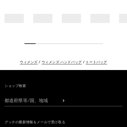
ウィメンズ
ウィメンズ ハンドバッグ
トートバッグ
Footer
ショップ検索
都道府県等/国、地域
グッチの最新情報をメールで受け取る