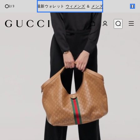
最新ウォレット
ウィメンズ
＆
メンズ
2
/
3
Gucci x 安藤七宝店
オンライン限定 〔GGマーモント〕