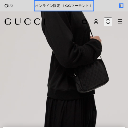
オンライン限定 〔GGマーモント〕
1
/
3
最新ウォレット
ウィメンズ
＆
メンズ
Gucci x 安藤七宝店
オンライン限定 〔GGマーモント〕