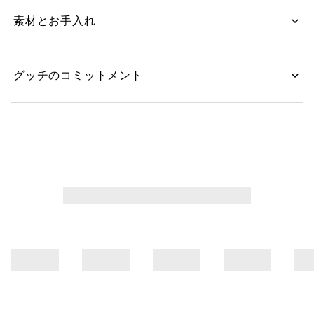
すっきりと気負わない、ライニングなしの構造を特徴と
素材とお手入れ
しています。
グッチのコミットメント