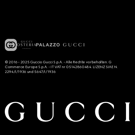
© 2016 - 2025 Guccio Gucci S.p.A. - Alle Rechte vorbehalten. G
Commerce Europe S.p.A. - IT VAT nr 05142860484. LIZENZ SIAE N.
2294/I/1936 und 5647/I/1936