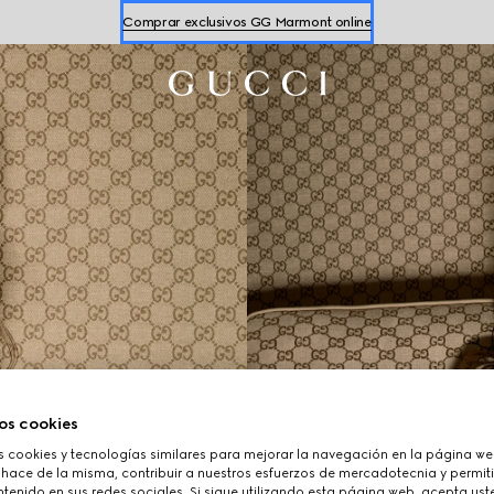
Comprar exclusivos GG Marmont online
Comprar zapatillas para
mujer
y
hombre
Comprar exclusivos GG Marmont online
os cookies
cookies y tecnologías similares para mejorar la navegación en la página web
 hace de la misma, contribuir a nuestros esfuerzos de mercadotecnia y permiti
tenido en sus redes sociales. Si sigue utilizando esta página web, acepta ust