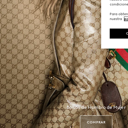
condicione
Para obten
nuestra
po
Bolsos de Hombro de Mujer
COMPRAR