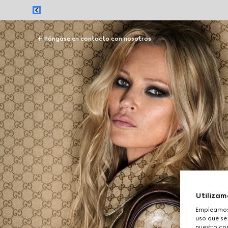
Póngase en contacto con nosotros
Utilizam
Empleamos 
uso que se
nuestro con