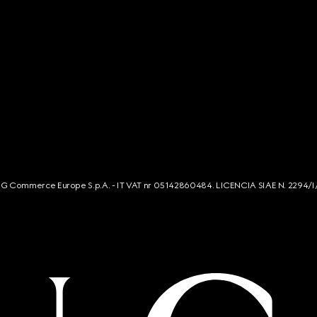
s. G Commerce Europe S.p.A. - IT VAT nr 05142860484. LICENCIA SIAE N. 2294/I