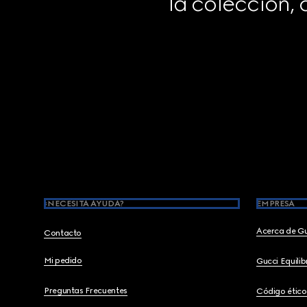
la colección,
Footer
¿NECESITA AYUDA?
EMPRESA
Acerca de G
Contacto
Mi pedido
Gucci Equili
Preguntas Frecuentes
Código ético