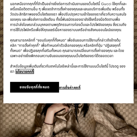
นอกเหนือจากคุกกี้ที่จำเป็นอย่างยิ่งต่อการดำเนินงานของเว็บไซต์นี้ Gucci ใช้คุกกี้และ
เครื่องมือติดตามอื่น ๆ เพื่อจดจำการตั้งค่าของคุณและเสนอบริการเพิ่มเติม พร้อมทั้ง
กระเป๋าสะพายไหล่
วัดประสิทธิภาพของเว็บไซต์ของเรา เพื่อปรับปรุงความเข้าใจของเราเกี่ยวกับความสนใจ
ของคุณ และเพื่อส่งการแจ้งเตือน ทั้งนี้พันธมิตรของเรายังใช้เครื่องมือติดตามเพื่อ
การนำส่งโฆษณาส่วนบุคคลตามพฤติกรรมการท่องเว็บและโปรไฟล์ของคุณ ซึ่งรวมถึง
ค้นหาเพิ่มเติม
การใช้โปรไฟล์หรือเพื่อให้คุณแชร์เนื้อหาของเราบนเครือข่ายสังคมออนไลน์ของคุณ.
คุณสามารถคลิกที่ "ยอมรับคุกกี้ทั้งหมด" เพื่อยินยอมการใช้งานที่กล่าวถึงข้างต้น
คลิก "การตั้งค่าคุกกี้" เพื่อกำหนดค่าตัวเลือกของคุณ หรือคลิกที่ปุ่ม "ปฏิเสธคุกกี้
ทั้งหมด" เพื่อปฏิเสธคุกกี้เสริมทั้งหมด คุณสามารถเปลี่ยนการตั้งค่าของคุณ และโดย
เฉพาะอย่างยิ่งเพิกถอนความยินยอมของคุณบนเว็บไซต์ของเราได้ตลอดเวลา
สำหรับข้อมูลเพิ่มเติมเกี่ยวกับเทคโนโลยีเหล่านี้และการใช้งานบนเว็บไซต์นี้ โปรดดู ของ
เรา
นโยบายคุกกี้
ยอมรับคุกกี้ทั้งหมด
การตั้งค่าคุกกี้