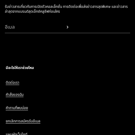
รับข่าวสารเกี่ยวกับการเปิดตัวคอลเล็กชั่น การติดต่อเพื่อส่งข่าวสารสุดพิเศษ และข่าวสาร
ล่าสุดจากแบรนด์สุดเอ็กซ์คลูซีฟก่อนใคร
อีเมล
มีอะไรให้เราช่วยไหม
ติดต่อเรา
คำสั่งของฉัน
คำถามที่พบบ่อย
ยกเลิกการสมัครรับอีเมล
แผนผังเว็บไซต์