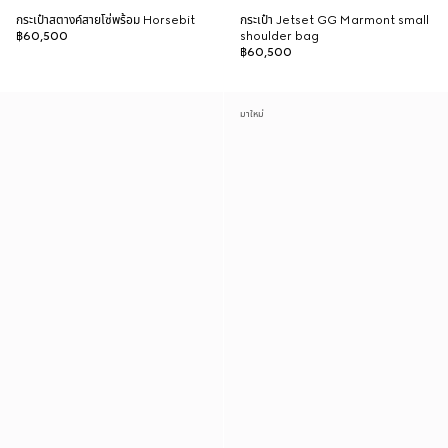
กระเป๋าสตางค์สายโซ่พร้อม Horsebit
กระเป๋า Jetset GG Marmont small
฿60,500
shoulder bag
฿60,500
มาใหม่