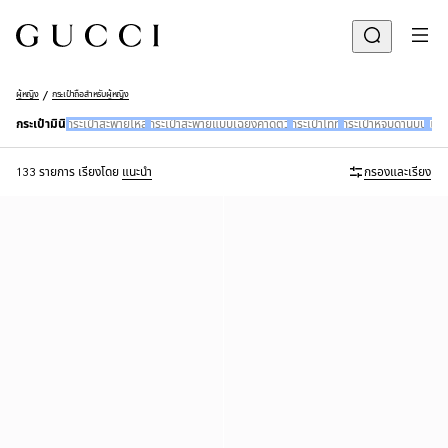
ผู้หญิง
กระเป๋าถือสำหรับผู้หญิง
กระเป๋ามินิ
กระเป๋าสะพายไหล่
กระเป๋าสะพายแบบเฉียงคาดตัว
กระเป๋าโท้ท
กระเป๋าหูจับด้านบน
แบ็
133 รายการ
เรียงโดย
แนะนำ
กรองและเรียง