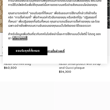
การนำส่งโฆษณาส่วนบุคคลตามพฤติกรรมการท่องเว็บและโปรไฟล์ของคุณ ซึ่งรวมถึง
การใช้โปรไฟล์หรือเพื่อให้คุณแชร์เนื้อหาของเราบนเครือข่ายสังคมออนไลน์ของคุณ.
คุณสามารถคลิกที่ "ยอมรับคุกกี้ทั้งหมด" เพื่อยินยอมการใช้งานที่กล่าวถึงข้างต้น
คลิก "การตั้งค่าคุกกี้" เพื่อกำหนดค่าตัวเลือกของคุณ หรือคลิกที่ปุ่ม "ปฏิเสธคุกกี้
ทั้งหมด" เพื่อปฏิเสธคุกกี้เสริมทั้งหมด คุณสามารถเปลี่ยนการตั้งค่าของคุณ และโดย
เฉพาะอย่างยิ่งเพิกถอนความยินยอมของคุณบนเว็บไซต์ของเราได้ตลอดเวลา
สำหรับข้อมูลเพิ่มเติมเกี่ยวกับเทคโนโลยีเหล่านี้และการใช้งานบนเว็บไซต์นี้ โปรดดู ของ
เรา
นโยบายคุกกี้
ยอมรับคุกกี้ทั้งหมด
การตั้งค่าคุกกี้
กระเป๋า GG mini bag
กระเป๋า Small pouch with strap
฿60,500
and Gucci plaque
฿34,300