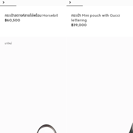
กระเป๋าสตางค์สายโซ่พร้อม Horsebit
กระเป๋า Mini pouch with Gucci
฿60,500
lettering
฿39,000
มาใหม่