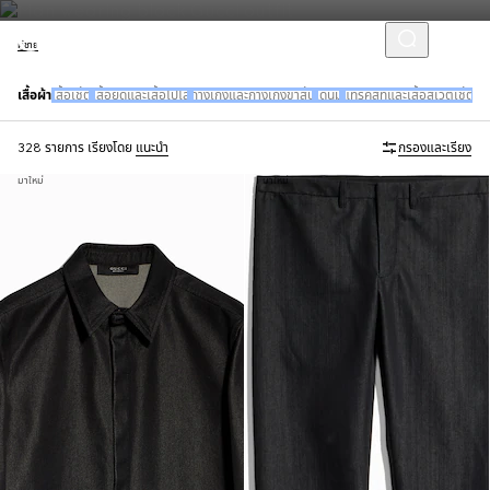
ผู้ชาย
เสื้อผ้า
เสื้อเชิ้ต
เสื้อยืดและเสื้อโปโล
กางเกงและกางเกงขาสั้น
เดนิม
แทร็คสูทและเสื้อสเวตเชิ้ต
เสื
328 รายการ
เรียงโดย
แนะนำ
กรองและเรียง
มาใหม่
มาใหม่