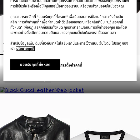
การนำส่งโฆษณาส่วนบุคคลตามพฤติกรรมการท่องเว็บและโปรไฟล์ของคุณ ซึ่งรวมถึง
การใช้โปรไฟล์หรือเพื่อให้คุณแชร์เนื้อหาของเราบนเครือข่ายสังคมออนไลน์ของคุณ.
คุณสามารถคลิกที่ "ยอมรับคุกกี้ทั้งหมด" เพื่อยินยอมการใช้งานที่กล่าวถึงข้างต้น
คลิก "การตั้งค่าคุกกี้" เพื่อกำหนดค่าตัวเลือกของคุณ หรือคลิกที่ปุ่ม "ปฏิเสธคุกกี้
ทั้งหมด" เพื่อปฏิเสธคุกกี้เสริมทั้งหมด คุณสามารถเปลี่ยนการตั้งค่าของคุณ และโดย
เฉพาะอย่างยิ่งเพิกถอนความยินยอมของคุณบนเว็บไซต์ของเราได้ตลอดเวลา
สำหรับข้อมูลเพิ่มเติมเกี่ยวกับเทคโนโลยีเหล่านี้และการใช้งานบนเว็บไซต์นี้ โปรดดู ของ
เรา
นโยบายคุกกี้
เสื้อโปโลเชิ้ต Cotton piquet polo
เสื้อเชิ้ต GG cotton poplin zip
ยอมรับคุกกี้ทั้งหมด
การตั้งค่าคุกกี้
shirt with embroidery
shirt
฿26,200
฿35,500
เลือกซื้อเครื่องหนังสำหรับผู้ชาย