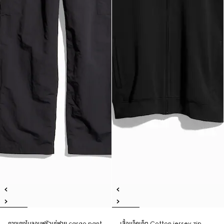
กางเกงไนลอนฟรัวเซ่ฟาย cargo pant
เสื้อแจ็คเก็ต Cotton jersey zip