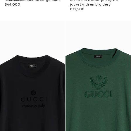
฿44,000
jacket with embroidery
฿72,500