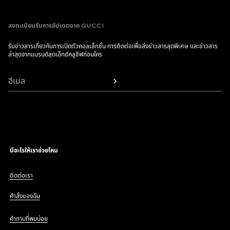
ลงทะเบียนรับการอัปเดตจาก GUCCI
รับข่าวสารเกี่ยวกับการเปิดตัวคอลเล็กชั่น การติดต่อเพื่อส่งข่าวสารสุดพิเศษ และข่าวสาร
ล่าสุดจากแบรนด์สุดเอ็กซ์คลูซีฟก่อนใคร
อีเมล
มีอะไรให้เราช่วยไหม
ติดต่อเรา
คำสั่งของฉัน
คำถามที่พบบ่อย