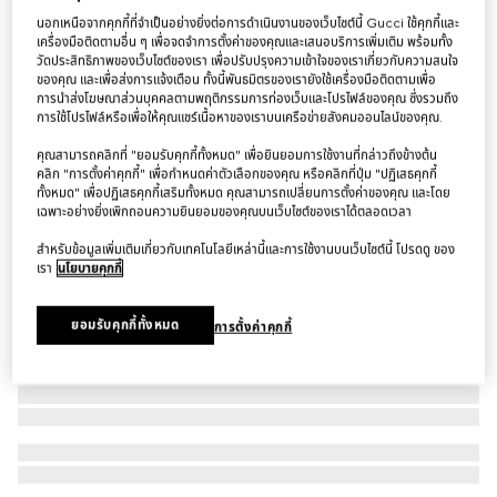
นอกเหนือจากคุกกี้ที่จำเป็นอย่างยิ่งต่อการดำเนินงานของเว็บไซต์นี้ Gucci ใช้คุกกี้และ
เสื้อแจ็คเก็ต Reversible light silk faille zip jacket
เครื่องมือติดตามอื่น ๆ เพื่อจดจำการตั้งค่าของคุณและเสนอบริการเพิ่มเติม พร้อมทั้ง
฿109,000
วัดประสิทธิภาพของเว็บไซต์ของเรา เพื่อปรับปรุงความเข้าใจของเราเกี่ยวกับความสนใจ
ของคุณ และเพื่อส่งการแจ้งเตือน ทั้งนี้พันธมิตรของเรายังใช้เครื่องมือติดตามเพื่อ
การนำส่งโฆษณาส่วนบุคคลตามพฤติกรรมการท่องเว็บและโปรไฟล์ของคุณ ซึ่งรวมถึง
การใช้โปรไฟล์หรือเพื่อให้คุณแชร์เนื้อหาของเราบนเครือข่ายสังคมออนไลน์ของคุณ.
คุณสามารถคลิกที่ "ยอมรับคุกกี้ทั้งหมด" เพื่อยินยอมการใช้งานที่กล่าวถึงข้างต้น
คลิก "การตั้งค่าคุกกี้" เพื่อกำหนดค่าตัวเลือกของคุณ หรือคลิกที่ปุ่ม "ปฏิเสธคุกกี้
ทั้งหมด" เพื่อปฏิเสธคุกกี้เสริมทั้งหมด คุณสามารถเปลี่ยนการตั้งค่าของคุณ และโดย
เฉพาะอย่างยิ่งเพิกถอนความยินยอมของคุณบนเว็บไซต์ของเราได้ตลอดเวลา
สำหรับข้อมูลเพิ่มเติมเกี่ยวกับเทคโนโลยีเหล่านี้และการใช้งานบนเว็บไซต์นี้ โปรดดู ของ
เรา
นโยบายคุกกี้
ยอมรับคุกกี้ทั้งหมด
การตั้งค่าคุกกี้