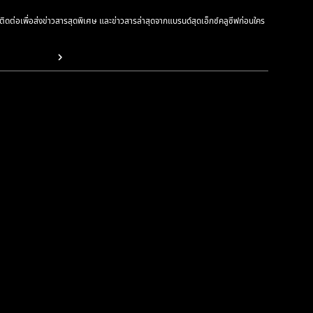
รติดต่อเพื่อส่งข่าวสารสุดพิเศษ และข่าวสารล่าสุดจากแบรนด์สุดเอ็กซ์คลูซีฟก่อนใคร