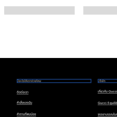
Footer
มีอะไรให้เราช่วยไหม
บริษัท
เกี่ยวกับ Gucc
ติดต่อเรา
คำสั่งของฉัน
Gucci Equili
คำถามที่พบบ่อย
จรรยาบรรณใน