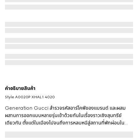
คำอธิบายสินค้า
Style ‎A0020P XHAL1 4020
Generation Gucci สำรวจรหัสอาร์ไคฟ์ของแบรนด์ และผสม
ผสานการออกแบบหลายรุ่นเข้าด้วยกันในเรื่องราวเชิงสุนทรีย์
เดียวกัน ตั้งแต่ในเมืองไปจนถึงการหลบหนีสู่สถานที่พักผ่อนใน
สภาพอากาศอบอุ่น เสื้อผ้าสำเร็จรูปสื่อถึงการหลบหนีในเมืองผ่าน
มุมมองที่กรองอย่างละเอียด กางเกงว่ายน้ำขาสั้นที่ทำจากผ้าโพลี