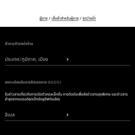
ผู้ชาย
เสื้อผ้าสำหรับผู้ชาย
ชุดว่ายน้ำ
Footer
ตัวระบุตำแหน่งร้าน
ประเทศ/ภูมิภาค, เมือง
ลงทะเบียนรับการอัปเดตจาก GUCCI
รับข่าวสารเกี่ยวกับการเปิดตัวคอลเล็กชั่น การติดต่อเพื่อส่งข่าวสารสุดพิเศษ และข่าวสาร
ล่าสุดจากแบรนด์สุดเอ็กซ์คลูซีฟก่อนใคร
อีเมล