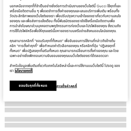
นอกเหนือจากคุกกี้ที่จำเป็นอย่างยิ่งต่อการดำเนินงานของเว็บไซต์นี้ Gucci ใช้คุกกี้และ
เสื้อยืด Knit silk cotton T-shirt with embroidery
เครื่องมือติดตามอื่น ๆ เพื่อจดจำการตั้งค่าของคุณและเสนอบริการเพิ่มเติม พร้อมทั้ง
฿44,000
วัดประสิทธิภาพของเว็บไซต์ของเรา เพื่อปรับปรุงความเข้าใจของเราเกี่ยวกับความสนใจ
ของคุณ และเพื่อส่งการแจ้งเตือน ทั้งนี้พันธมิตรของเรายังใช้เครื่องมือติดตามเพื่อ
การนำส่งโฆษณาส่วนบุคคลตามพฤติกรรมการท่องเว็บและโปรไฟล์ของคุณ ซึ่งรวมถึง
การใช้โปรไฟล์หรือเพื่อให้คุณแชร์เนื้อหาของเราบนเครือข่ายสังคมออนไลน์ของคุณ.
คุณสามารถคลิกที่ "ยอมรับคุกกี้ทั้งหมด" เพื่อยินยอมการใช้งานที่กล่าวถึงข้างต้น
คลิก "การตั้งค่าคุกกี้" เพื่อกำหนดค่าตัวเลือกของคุณ หรือคลิกที่ปุ่ม "ปฏิเสธคุกกี้
ทั้งหมด" เพื่อปฏิเสธคุกกี้เสริมทั้งหมด คุณสามารถเปลี่ยนการตั้งค่าของคุณ และโดย
เฉพาะอย่างยิ่งเพิกถอนความยินยอมของคุณบนเว็บไซต์ของเราได้ตลอดเวลา
สำหรับข้อมูลเพิ่มเติมเกี่ยวกับเทคโนโลยีเหล่านี้และการใช้งานบนเว็บไซต์นี้ โปรดดู ของ
เรา
นโยบายคุกกี้
ยอมรับคุกกี้ทั้งหมด
การตั้งค่าคุกกี้