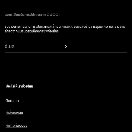
ลงทะเบียนรับการอัปเดตจาก GUCCI
รับข่าวสารเกี่ยวกับการเปิดตัวคอลเล็กชั่น การติดต่อเพื่อส่งข่าวสารสุดพิเศษ และข่าวสาร
ล่าสุดจากแบรนด์สุดเอ็กซ์คลูซีฟก่อนใคร
อีเมล
มีอะไรให้เราช่วยไหม
ติดต่อเรา
คำสั่งของฉัน
คำถามที่พบบ่อย