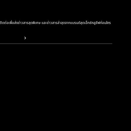
รติดต่อเพื่อส่งข่าวสารสุดพิเศษ และข่าวสารล่าสุดจากแบรนด์สุดเอ็กซ์คลูซีฟก่อนใคร