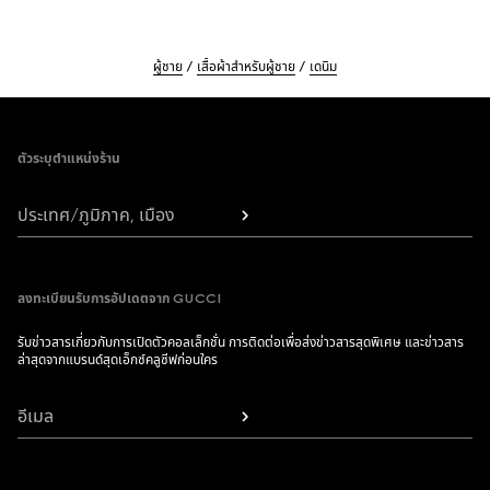
ผู้ชาย
เสื้อผ้าสำหรับผู้ชาย
เดนิม
Footer
ตัวระบุตำแหน่งร้าน
ประเทศ/ภูมิภาค, เมือง
ลงทะเบียนรับการอัปเดตจาก GUCCI
รับข่าวสารเกี่ยวกับการเปิดตัวคอลเล็กชั่น การติดต่อเพื่อส่งข่าวสารสุดพิเศษ และข่าวสาร
ล่าสุดจากแบรนด์สุดเอ็กซ์คลูซีฟก่อนใคร
อีเมล