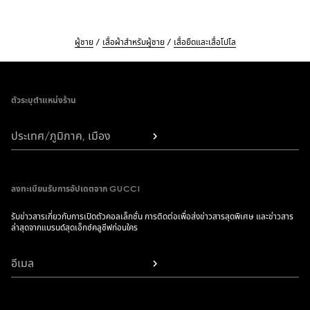
ผู้ชาย
เสื้อผ้าสำหรับผู้ชาย
เสื้อยืดและเสื้อโปโล
Footer
ตัวระบุตำแหน่งร้าน
ประเทศ/ภูมิภาค, เมือง
ลงทะเบียนรับการอัปเดตจาก GUCCI
รับข่าวสารเกี่ยวกับการเปิดตัวคอลเล็กชั่น การติดต่อเพื่อส่งข่าวสารสุดพิเศษ และข่าวสาร
ล่าสุดจากแบรนด์สุดเอ็กซ์คลูซีฟก่อนใคร
อีเมล