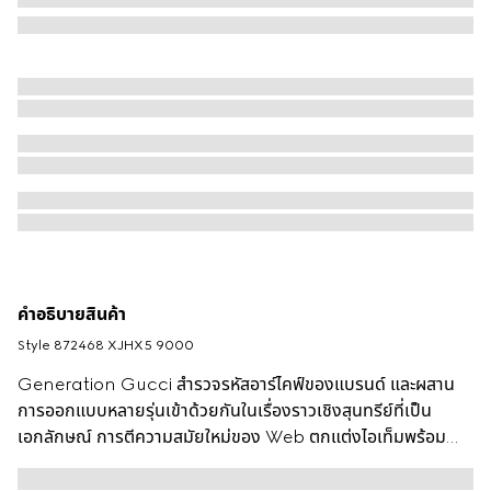
คำอธิบายสินค้า
Style ‎872468 XJHX5 9000
Generation Gucci สำรวจรหัสอาร์ไคฟ์ของแบรนด์ และผสาน
การออกแบบหลายรุ่นเข้าด้วยกันในเรื่องราวเชิงสุนทรีย์ที่เป็น
เอกลักษณ์ การตีความสมัยใหม่ของ Web ตกแต่งไอเท็มพร้อม
สวมใส่ที่เน้นเน้นเนื้อผ้าที่ละเอียดอ่อนและรายละเอียดร่วมสมัย เสื้อ
โปโลเชิ้ตตัวนี้รังสรรค์จากผ้าคอตตอนเจอร์ซีย์ปีเก้ โดดเด่นด้วยคอ