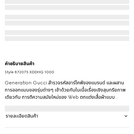
คำอธิบายสินค้า
Style ‎872075 XDDHQ 1000
Generation Gucci สำรวจรหัสอาร์ไคฟ์ของแบรนด์ และผสาน
การออกแบบของรุ่นต่างๆ เข้าด้วยกันในเนื้อเรื่องเชิงสุนทรียภาพ
เดียวกัน การตีความสมัยใหม่ของ Web ตกแต่งเสื้อผ้าแบบ
ready-to-wear ที่เน้นเน้นพื้นผิวที่ละเอียดอ่อนและรายละเอียด
แบบร่วมสมัย เสื้อแจ็คเก็ตตัวนี้รังสรรค์ด้วยผ้าเดนิมคอตตอนล้าง
รายละเอียดสินค้า
ที่ผ่านการรับรองมาตรฐาน ซึ่งได้รับการตกแต่งด้วยรายละเอียด
Web เอกลักษณ์ตามแขนและตกแต่งด้วยหัวซิป Gucci แบบแกะ
สลัก