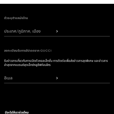
Footer
ตัวระบุตำแหน่งร้าน
ประเทศ/ภูมิภาค, เมือง
ลงทะเบียนรับการอัปเดตจาก GUCCI
รับข่าวสารเกี่ยวกับการเปิดตัวคอลเล็กชั่น การติดต่อเพื่อส่งข่าวสารสุดพิเศษ และข่าวสาร
ล่าสุดจากแบรนด์สุดเอ็กซ์คลูซีฟก่อนใคร
อีเมล
มีอะไรให้เราช่วยไหม