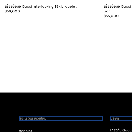
สร้อยข้อมือ Gucci Interlocking 18k bracelet
สร้อยข้อมือ Gucci
฿59,000
bar
฿55,000
Footer
มีอะไรให้เราช่วยไหม
บริษัท
เกี่ยวกับ Gucc
ติดต่อเรา