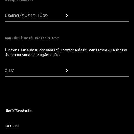
ตัวระบุตำแหน่งร้าน
ประเทศ/ภูมิภาค, เมือง
ลงทะเบียนรับการอัปเดตจาก GUCCI
รับข่าวสารเกี่ยวกับการเปิดตัวคอลเล็กชั่น การติดต่อเพื่อส่งข่าวสารสุดพิเศษ และข่าวสาร
ล่าสุดจากแบรนด์สุดเอ็กซ์คลูซีฟก่อนใคร
อีเมล
มีอะไรให้เราช่วยไหม
ติดต่อเรา