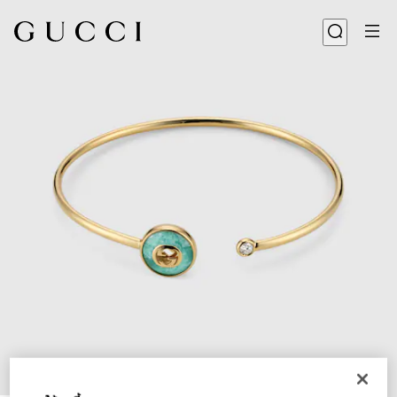
1
/
4