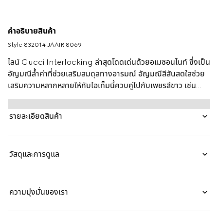
คำอธิบายสินค้า
Style ‎832014 JAAIR 8069
ไลน์ Gucci Interlocking ล่าสุดโดดเด่นด้วยอเมซอนไนท์ ซึ่งเป็น
อัญมณีล้ำค่าที่ช่วยเสริมสมดุลทางอารมณ์ อัญมณีสีสันสดใสช่วย
เสริมความหลากหลายให้กับไอเท็มนี้ควบคู่ไปกับเพชรสีขาว เช่น
สร้อยข้อมือกำไลประดับด้วย Interlocking G ชิ้นนี้
รายละเอียดสินค้า
วัสดุและการดูแล
ความมุ่งมั่นของเรา