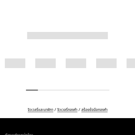
จิวเวลรี่และนาฬิกา
จิวเวลรี่ทองคำ
สร้อยข้อมือทองคำ
Footer