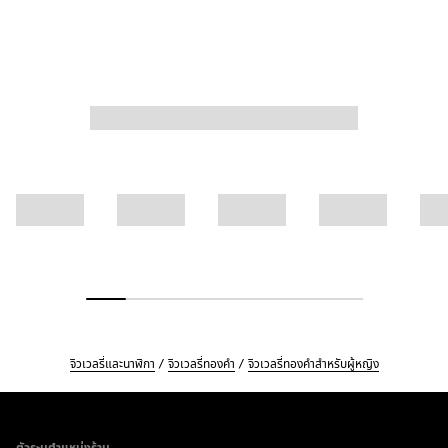
จิวเวลรี่และนาฬิกา
จิวเวลรี่ทองคำ
จิวเวลรี่ทองคำสำหรับผู้หญิง
Footer