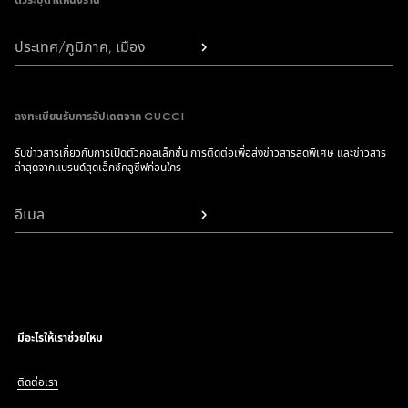
ตัวระบุตำแหน่งร้าน
ประเทศ/ภูมิภาค, เมือง
ลงทะเบียนรับการอัปเดตจาก GUCCI
รับข่าวสารเกี่ยวกับการเปิดตัวคอลเล็กชั่น การติดต่อเพื่อส่งข่าวสารสุดพิเศษ และข่าวสาร
ล่าสุดจากแบรนด์สุดเอ็กซ์คลูซีฟก่อนใคร
อีเมล
มีอะไรให้เราช่วยไหม
ติดต่อเรา