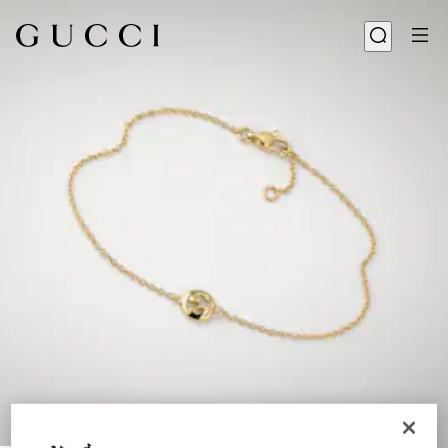
1
/
3