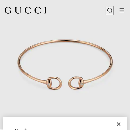
1
/
4