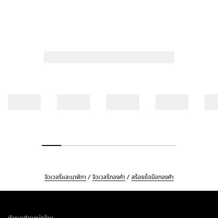
จิวเวลรี่และนาฬิกา
จิวเวลรี่ทองคำ
สร้อยข้อมือทองคำ
Footer