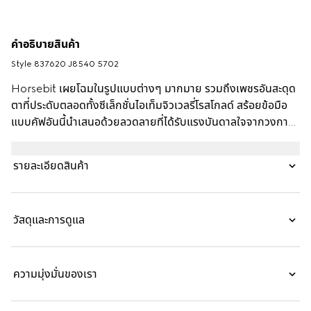
คำอธิบายสินค้า
Style ‎837620 J8540 5702
Horsebit เผยโฉมในรูปแบบต่างๆ มากมาย รวมถึงเพชรอันสะดุด
ตาที่ประดับตลอดทั้งซีเล็กชั่นไอเท็มจิวเวลรี่โรสโกลด์ สร้อยข้อมือ
แบบคัฟอันนี้นำเสนอด้วยลวดลายที่ได้รับแรงบันดาลใจจากวงการขี่
ม้าในแบบรายละเอียด Half-Horsebit สองอัน
รายละเอียดสินค้า
วัสดุและการดูแล
ความมุ่งมั่นของเรา