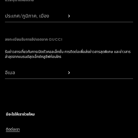
ตัวระบุตำแหน่งร้าน
ประเทศ/ภูมิภาค, เมือง
ลงทะเบียนรับการอัปเดตจาก GUCCI
รับข่าวสารเกี่ยวกับการเปิดตัวคอลเล็กชั่น การติดต่อเพื่อส่งข่าวสารสุดพิเศษ และข่าวสาร
ล่าสุดจากแบรนด์สุดเอ็กซ์คลูซีฟก่อนใคร
อีเมล
มีอะไรให้เราช่วยไหม
ติดต่อเรา