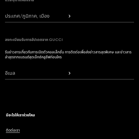
ตัวระบุตำแหน่งร้าน
ประเทศ/ภูมิภาค, เมือง
ลงทะเบียนรับการอัปเดตจาก GUCCI
รับข่าวสารเกี่ยวกับการเปิดตัวคอลเล็กชั่น การติดต่อเพื่อส่งข่าวสารสุดพิเศษ และข่าวสาร
ล่าสุดจากแบรนด์สุดเอ็กซ์คลูซีฟก่อนใคร
อีเมล
มีอะไรให้เราช่วยไหม
ติดต่อเรา