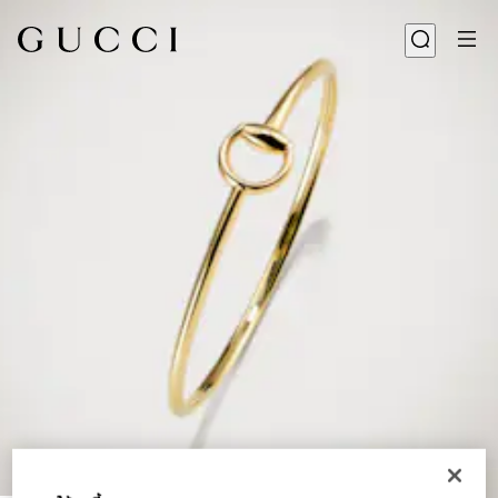
1
/
2