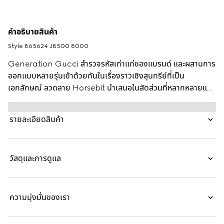
คำอธิบายสินค้า
Style ‎865624 J8500 8000
Generation Gucci สำรวจรหัสเก่าแก่ของแบรนด์ และผสานการ
ออกแบบหลายรุ่นเข้าด้วยกันในเรื่องราวเชิงสุนทรีย์ที่เป็น
เอกลักษณ์ ลวดลาย Horsebit นำเสนอในสัดส่วนที่หลากหลายแต่
ก็ละเอียดอ่อน สร้อยข้อมือแบบแบงก์เกิ้ลที่เรียบร้อยและสวยงามใน
รุ่นสีเยลโลว์โกลด์มีรายละเอียด half Horsebit เพื่อให้เป็น
รายละเอียดสินค้า
เอกลักษณ์
วัสดุและการดูแล
ความมุ่งมั่นของเรา