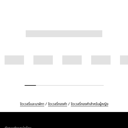
จิวเวลรี่และนาฬิกา
จิวเวลรี่ทองคำ
จิวเวลรี่ทองคำสำหรับผู้หญิง
Footer