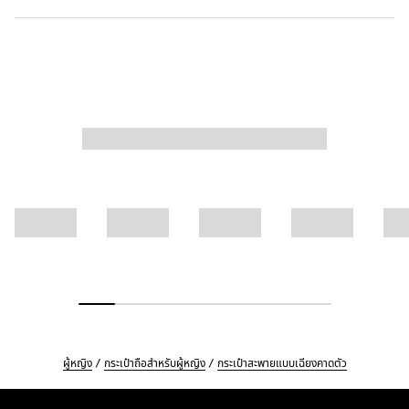
ผู้หญิง
กระเป๋าถือสำหรับผู้หญิง
กระเป๋าสะพายแบบเฉียงคาดตัว
Footer