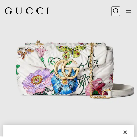
1
/
5