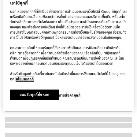
เราใช้คุกกี้
กระเป๋า GG Marmont mini bag
นอกเหนือจากคุกกี้ที่จำเป็นอย่างยิ่งต่อการดำเนินงานของเว็บไซต์นี้ Gucci ใช้คุกกี้และ
฿63,500
เครื่องมือติดตามอื่น ๆ เพื่อจดจำการตั้งค่าของคุณและเสนอบริการเพิ่มเติม พร้อมทั้ง
วัดประสิทธิภาพของเว็บไซต์ของเรา เพื่อปรับปรุงความเข้าใจของเราเกี่ยวกับความสนใจ
ตัวแปร
ผ้าซิลค์ทวิลสีขาว
ของคุณ และเพื่อส่งการแจ้งเตือน ทั้งนี้พันธมิตรของเรายังใช้เครื่องมือติดตามเพื่อ
การนำส่งโฆษณาส่วนบุคคลตามพฤติกรรมการท่องเว็บและโปรไฟล์ของคุณ ซึ่งรวมถึง
การใช้โปรไฟล์หรือเพื่อให้คุณแชร์เนื้อหาของเราบนเครือข่ายสังคมออนไลน์ของคุณ.
คุณสามารถคลิกที่ "ยอมรับคุกกี้ทั้งหมด" เพื่อยินยอมการใช้งานที่กล่าวถึงข้างต้น
คลิก "การตั้งค่าคุกกี้" เพื่อกำหนดค่าตัวเลือกของคุณ หรือคลิกที่ปุ่ม "ปฏิเสธคุกกี้
ทั้งหมด" เพื่อปฏิเสธคุกกี้เสริมทั้งหมด คุณสามารถเปลี่ยนการตั้งค่าของคุณ และโดย
เฉพาะอย่างยิ่งเพิกถอนความยินยอมของคุณบนเว็บไซต์ของเราได้ตลอดเวลา
สำหรับข้อมูลเพิ่มเติมเกี่ยวกับเทคโนโลยีเหล่านี้และการใช้งานบนเว็บไซต์นี้ โปรดดู ของ
เรา
นโยบายคุกกี้
ยอมรับคุกกี้ทั้งหมด
การตั้งค่าคุกกี้