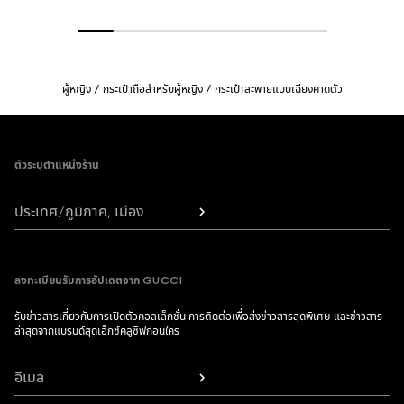
ผู้หญิง
กระเป๋าถือสำหรับผู้หญิง
กระเป๋าสะพายแบบเฉียงคาดตัว
Footer
ตัวระบุตำแหน่งร้าน
ประเทศ/ภูมิภาค, เมือง
ลงทะเบียนรับการอัปเดตจาก GUCCI
รับข่าวสารเกี่ยวกับการเปิดตัวคอลเล็กชั่น การติดต่อเพื่อส่งข่าวสารสุดพิเศษ และข่าวสาร
ล่าสุดจากแบรนด์สุดเอ็กซ์คลูซีฟก่อนใคร
อีเมล