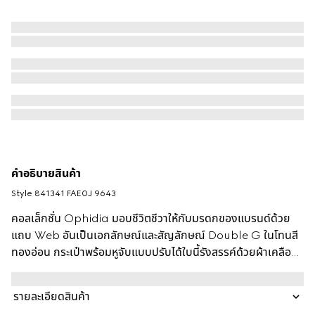
คำอธิบายสินค้า
Style ‎841341 FAE0J 9643
คอลเล็กชั่น Ophidia มอบชีวิตชีวาให้กับมรดกของแบรนด์ด้วย
แถบ Web อันเป็นเอกลักษณ์และสัญลักษณ์ Double G ในโทนสี
ทองอ่อน กระเป๋าพร้อมหูจับแบบปรับได้ใบนี้รังสรรค์ด้วยผ้าเคลือบ
GG Monogram สีขาวพร้อมซับในผ้าฝ้ายสีเขียว กระเป๋าสามารถ
สะพายไหล่หรือสะพายข้างได้ด้วยสายเพิ่มเติมที่ให้มา
รายละเอียดสินค้า